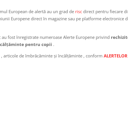
stemul European de alertă au un grad de
risc
direct pentru fiecare d
l Uniunii Europene direct în magazine sau pe platforme electronice 
t au fost înregistrate numeroase Alerte Europene privind
rechizit
ncălțăminte pentru copii
.
e , articole de îmbrăcăminte și încălțăminte , conform
ALERTELOR