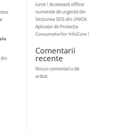
lume ! Accesează offline
numerele de urgență din
intre
Secțiunea SOS din UNICA
de
Aplicație de Protecția
Consumatorilor InfoCons !
ele
Comentarii
recente
din
Niciun comentariu de
arătat.