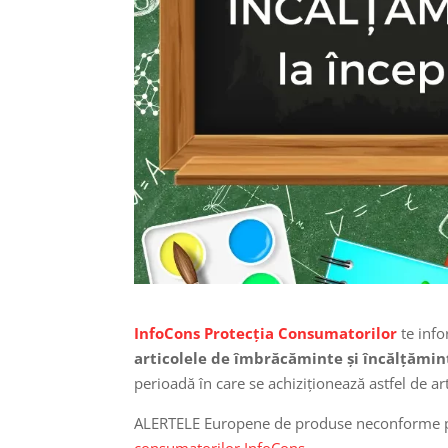
InfoCons
Protecția Consumatorilor
te inf
articolele de îmbrăcăminte și încălțămint
perioadă în care se achiziționează astfel de art
ALERTELE Europene de produse neconforme pot
consumatorilor InfoCons.