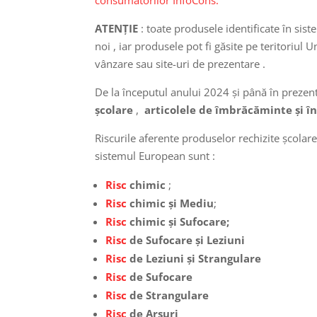
ATENȚIE
: toate produsele identificate în si
noi , iar produsele pot fi găsite pe teritoriu
vânzare sau site-uri de prezentare .
De la începutul anului 2024 și până în prezen
școlare
,
articolele de îmbrăcăminte și î
Riscurile aferente produselor rechizite școlar
sistemul European sunt :
Risc
chimic
;
Risc
chimic și Mediu
;
Risc
chimic și Sufocare;
Risc
de Sufocare și Leziuni
Risc
de Leziuni și Strangulare
Risc
de Sufocare
Risc
de Strangulare
Risc
de Arsuri