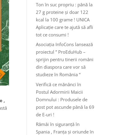
Ton în suc propriu : până la
27 g proteine și doar 122
kcal la 100 grame ! UNICA
Aplicație care te ajută să afli
tot ce consumi !
Asociația InfoCons lansează
proiectul ” ProEduHub –
sprijin pentru tinerii români
din diaspora care vor să
studieze în România “
Verifică ce mănânci în
Postul Adormirii Maicii
Domnului : Produsele de
e ,
post pot ascunde până la 69
astă
de E-uri !
Rămâi în siguranță în
Spania , Franța și oriunde în