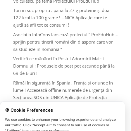
Voiculescu pe tema Proiectului ProEduHub
Ton în suc propriu : până la 27 g proteine și doar
122 kcal la 100 grame ! UNICA Aplicație care te
ajută să afli tot ce consumi !
Asociația InfoCons lansează proiectul ” ProEduHub –
sprijin pentru tinerii români din diaspora care vor
să studieze în România “
Verifică ce mănânci în Postul Adormirii Maicii
Domnului : Produsele de post pot ascunde până la
69 de E-uri !
Rămâi în siguranță în Spania , Franța și oriunde în
lume ! Accesează offline numerele de urgență din
Secțiunea SOS din UNICA Aplicație de Protecția
Consumatorilor InfoCons !
🍪 Cookie Preferences
Comentarii recente
We use cookies to enhance your browsing experience and analyze
our traffic. Click "Accept All" to consent to our use of cookies or
"Settings" to manage your preferences.