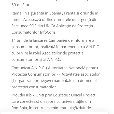
69 de E-uri !
Rămâi în siguranță în Spania , Franța și oriunde în
lume ! Accesează offline numerele de urgență din
Secțiunea SOS din UNICA Aplicație de Protecția
Consumatorilor InfoCons !
11 ani de la lansarea Campaniei de informare a
consumatorilor, realizată în parteneriat cu A.N.P.C.,
cu privire la rolul Asociațiilor de protecția
consumatorilor și al A.N.P.C.
Comunicat A.N.P.C. ( Autoritatea Națională pentru
Protecția Consumatorilor ) – Activitatea asociațiilor
și organizațiilor neguvernamentale din domeniul
protecției consumatorilor
ProEduHub – Uniți prin Educație : Unicul Proiect
care conectează diaspora cu universitățile din
România, în centrul evenimentului găzduit de