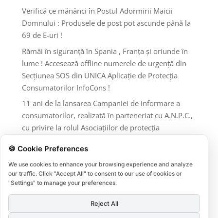
Verifică ce mănânci în Postul Adormirii Maicii
Domnului : Produsele de post pot ascunde până la
69 de E-uri !
Rămâi în siguranță în Spania , Franța și oriunde în
lume ! Accesează offline numerele de urgență din
Secțiunea SOS din UNICA Aplicație de Protecția
Consumatorilor InfoCons !
11 ani de la lansarea Campaniei de informare a
consumatorilor, realizată în parteneriat cu A.N.P.C.,
cu privire la rolul Asociațiilor de protecția
consumatorilor și al A.N.P.C.
🍪 Cookie Preferences
Comentarii recente
We use cookies to enhance your browsing experience and analyze
our traffic. Click "Accept All" to consent to our use of cookies or
"Settings" to manage your preferences.
Niciun comentariu de arătat.
Reject All