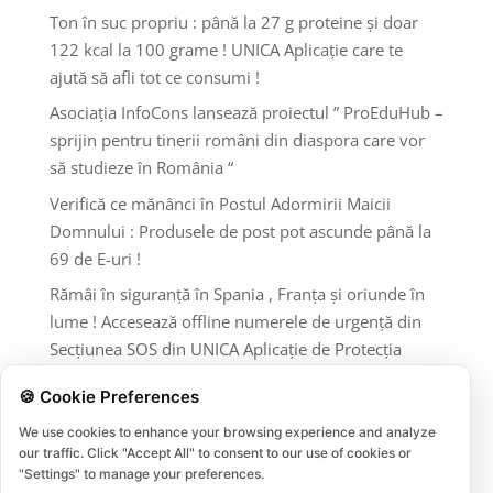
Ton în suc propriu : până la 27 g proteine și doar
122 kcal la 100 grame ! UNICA Aplicație care te
ajută să afli tot ce consumi !
Asociația InfoCons lansează proiectul ” ProEduHub –
sprijin pentru tinerii români din diaspora care vor
să studieze în România “
Verifică ce mănânci în Postul Adormirii Maicii
Domnului : Produsele de post pot ascunde până la
69 de E-uri !
Rămâi în siguranță în Spania , Franța și oriunde în
lume ! Accesează offline numerele de urgență din
Secțiunea SOS din UNICA Aplicație de Protecția
Consumatorilor InfoCons !
🍪 Cookie Preferences
Comentarii recente
We use cookies to enhance your browsing experience and analyze
our traffic. Click "Accept All" to consent to our use of cookies or
"Settings" to manage your preferences.
Niciun comentariu de arătat.