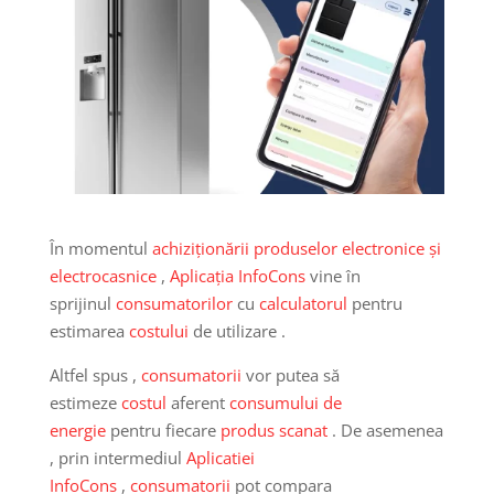
În momentul
achiziționării produselor
electronice și
electrocasnice
,
Aplicația InfoCons
vine în
sprijinul
consumatorilor
cu
calculatorul
pentru
estimarea
costului
de utilizare .
Altfel spus ,
consumatorii
vor putea să
estimeze
costul
aferent
consumului de
energie
pentru fiecare
produs scanat
. De asemenea
, prin intermediul
Aplicatiei
InfoCons
,
consumatorii
pot compara