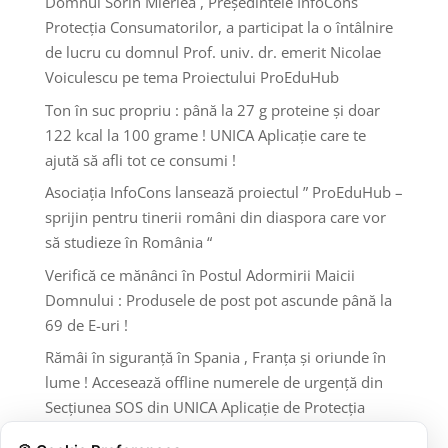
Domnul Sorin Mierlea , Președintele InfoCons
Protecția Consumatorilor, a participat la o întâlnire
de lucru cu domnul Prof. univ. dr. emerit Nicolae
Voiculescu pe tema Proiectului ProEduHub
Ton în suc propriu : până la 27 g proteine și doar
122 kcal la 100 grame ! UNICA Aplicație care te
ajută să afli tot ce consumi !
Asociația InfoCons lansează proiectul ” ProEduHub –
sprijin pentru tinerii români din diaspora care vor
să studieze în România “
Verifică ce mănânci în Postul Adormirii Maicii
Domnului : Produsele de post pot ascunde până la
69 de E-uri !
Rămâi în siguranță în Spania , Franța și oriunde în
lume ! Accesează offline numerele de urgență din
Secțiunea SOS din UNICA Aplicație de Protecția
Consumatorilor InfoCons !